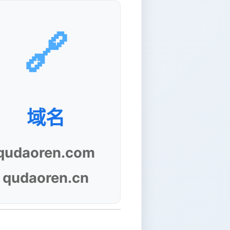
🔗
域名
qudaoren.com
qudaoren.cn