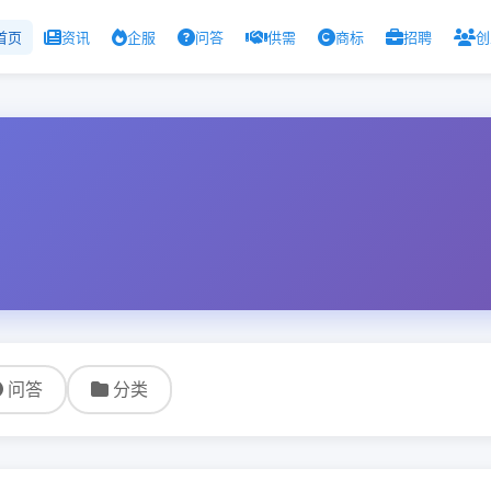
首页
资讯
企服
问答
供需
商标
招聘
创
问答
分类