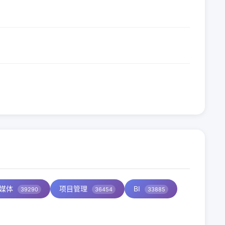
媒体
项目管理
BI
39290
36454
33885