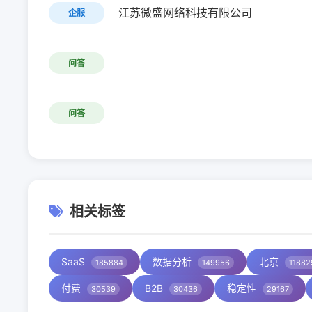
江苏微盛网络科技有限公司
企服
问答
问答
相关标签
SaaS
数据分析
北京
185884
149956
11882
付费
B2B
稳定性
30539
30436
29167